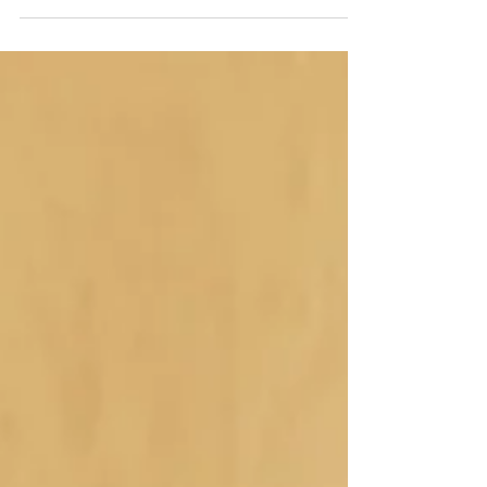
Malzemeler: 3 yemek kaşığı Josevia Natürel
Sızma Zeytinyağı 2 adet Yumurta 1 su bardağı
yoğurt tuz 100 gram lor peyniri 1 paket (10 gram...