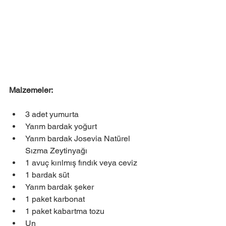
Malzemeler:
3 adet yumurta
Yarım bardak yoğurt
Yarım bardak Josevia Natürel 
Sızma Zeytinyağı
1 avuç kırılmış fındık veya ceviz
1 bardak süt
Yarım bardak şeker
1 paket karbonat
1 paket kabartma tozu
Un