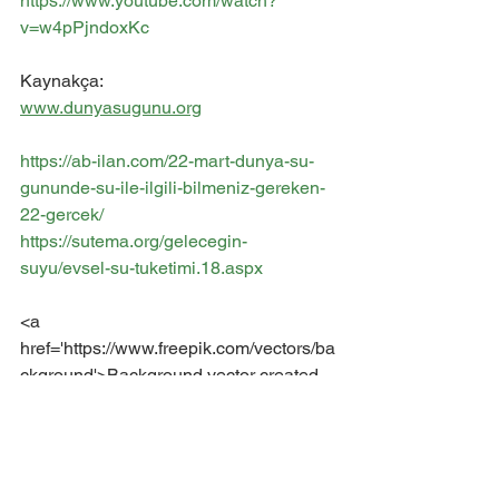
https://www.youtube.com/watch?
v=w4pPjndoxKc
Kaynakça: 
www.dunyasugunu.org
https://ab-ilan.com/22-mart-dunya-su-
gununde-su-ile-ilgili-bilmeniz-gereken-
22-gercek/
https://sutema.org/gelecegin-
suyu/evsel-su-tuketimi.18.aspx
<a 
href='https://www.freepik.com/vectors/ba
ckground'>Background vector created 
by upklyak - www.freepik.com</a>